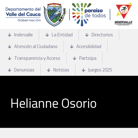
Indervalle
La Entidad
Directorios
Atención al Ciudadano
Accesibilidad
Transparencia y Acceso
Participa
Denuncias
Noticias
Juegos 2025
Helianne Osorio