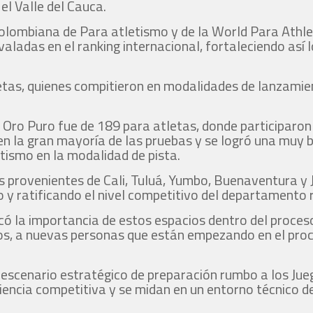
el Valle del Cauca.
Colombiana de Para atletismo y de la World Para Athle
aladas en el ranking internacional, fortaleciendo así 
etas, quienes compitieron en modalidades de lanzamient
e Oro Puro fue de 189 para atletas, donde participaron 
n la gran mayoría de las pruebas y se logró una muy b
etismo en la modalidad de pista.
 provenientes de Cali, Tuluá, Yumbo, Buenaventura y J
 y ratificando el nivel competitivo del departamento r
có la importancia de estos espacios dentro del proce
s, a nuevas personas que están empezando en el proces
escenario estratégico de preparación rumbo a los Ju
iencia competitiva y se midan en un entorno técnico d