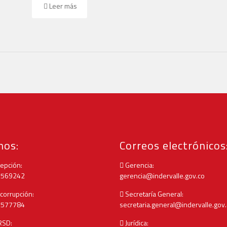
Leer más
nos:
Correos electrónicos
epción:
Gerencia:
 5569242
gerencia@indervalle.gov.co
corrupción:
Secretaría General:
 5577784
secretaria.general@indervalle.gov
RSD:
Jurídica: