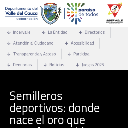
Indervalle
La Entidad
Directorios
Atención al Ciudadano
Accesibilidad
Transparencia y Acceso
Participa
Denuncias
Noticias
Juegos 2025
Semilleros
deportivos: donde
nace el oro que