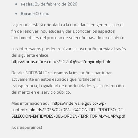
Fecha:
25 de febrero de 2026
Hora:
9:00 a.m.
La jornada estará orientada a la ciudadanía en general, con el
fin de resolver inquietudes y dar a conocer los aspectos
fundamentales del proceso de selección basado en el mérito.
Los interesados pueden realizar su inscripción previa a través
del siguiente enlace:
https://forms.office.com/r/2G2iuQjSwE?origin=lprLink
Desde INDERVALLE reiteramos la invitación a participar
activamente en estos espacios que fortalecen la
transparencia, la igualdad de oportunidades y la construcción
del mérito en el servicio público.
Más información aquí:
https://indervalle.gov.co/wp-
content/uploads/2026/02/DIVULGACION-DEL-PROCESO-DE-
SELECCION-ENTIDADES-DEL-ORDEN-TERRITORIAL-Y-UAPA.pdf
¡Los esperamos!