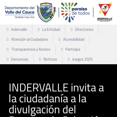
Indervalle
La Entidad
Directorios
Atención al Ciudadano
Accesibilidad
Transparencia y Acceso
Participa
Denuncias
Noticias
Juegos 2025
INDERVALLE invita a
la ciudadanía a la
divulgación del