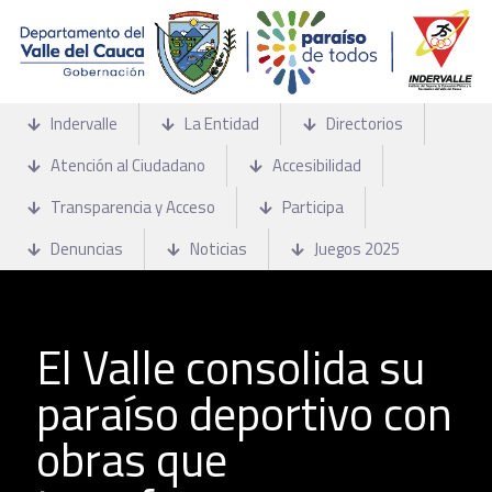
Indervalle
La Entidad
Directorios
Atención al Ciudadano
Accesibilidad
Transparencia y Acceso
Participa
Denuncias
Noticias
Juegos 2025
El Valle consolida su
paraíso deportivo con
obras que